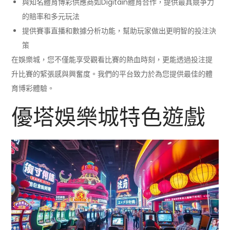
與知名體育博彩供應商如Digitain體育合作，提供最具競爭力
的賠率和多元玩法
提供賽事直播和數據分析功能，幫助玩家做出更明智的投注決
策
在娛樂城，您不僅能享受觀看比賽的熱血時刻，更能透過投注提
升比賽的緊張感與興奮度。我們的平台致力於為您提供最佳的體
育博彩體驗。
優塔娛樂城特色遊戲