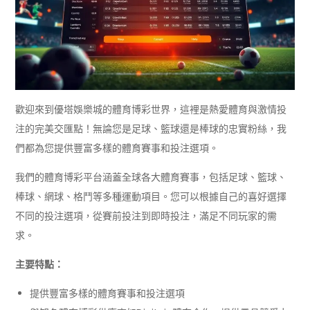
歡迎來到優塔娛樂城的體育博彩世界，這裡是熱愛體育與激情投
注的完美交匯點！無論您是足球、籃球還是棒球的忠實粉絲，我
們都為您提供豐富多樣的體育賽事和投注選項。
我們的體育博彩平台涵蓋全球各大體育賽事，包括足球、籃球、
棒球、網球、格鬥等多種運動項目。您可以根據自己的喜好選擇
不同的投注選項，從賽前投注到即時投注，滿足不同玩家的需
求。
主要特點：
提供豐富多樣的體育賽事和投注選項