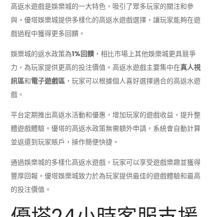
高返水遊戲是娛樂城的一大特色，吸引了眾多玩家的關注和參
與。優塔娛樂城提供多樣化的高返水遊戲選擇，讓玩家能夠在遊
戲過程中獲得更多回饋。
娛樂城的返水政策為
1%回饋
，相比市場上其他娛樂城更具競爭
力，為玩家提供更高的投注價值。高返水遊戲主要集中在
真人視
訊區
和
電子遊戲區
，玩家可以根據個人喜好選擇適合的高返水遊
戲。
平台定期推出高返水活動和優惠，增加玩家的遊戲收益，提升整
體遊戲體驗。優塔的高返水政策無需額外申請，系統會自動計算
並返還到玩家賬戶，操作簡便快捷。
通過娛樂城的多樣化高返水遊戲，玩家可以享受遊戲樂趣並獲得
豐厚回報。優塔娛樂城致力於為玩家提供最佳的遊戲體驗和最高
的投注價值。
優塔24小時客服支援