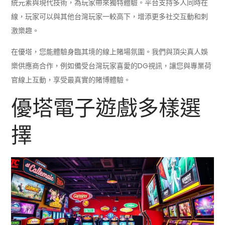
統元素與現代技術，為玩家帶來獨特體驗。平台支持多人同時在
線，玩家可以與其他台灣玩家一較高下，增添更多社交互動和刺
激樂趣。
在優塔，您能體驗身臨其境的線上賭場氛圍。我們與頂尖真人娛
樂供應商合作，例如備受台灣玩家喜愛的DG視訊，讓您與專業荷
官線上互動，享受最真實的賭博體驗。
優塔電子遊戲多樣選
擇