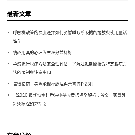
覽
最新文章
呼吸機軟管的長度選擇如何影響睡眠呼吸機的擺放與使用靈活
性？
情趣用具的心理與生理效益探討
孕婦進行脫疣方法安全性評估：了解妊娠期間接受特定脫疣方
法的限制與注意事項
售後指南：老舊飛機杯處理與棄置流程說明
【2026 最新價格】香港中醫收費架構全解析：診金、藥費與
針灸療程預算指南