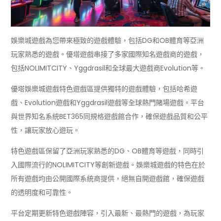
娛樂城遊戲為您帶來極致的遊戲體驗，包括DG和OB體育等亞洲
玩家熟悉的遊戲。優塔遊戲串接了多家國際知名遊戲商的遊戲，
包括NOLIMITCITY、Yggdrasil和全球最大遊戲商Evolution等。
優塔娛樂城遊戲特色遊戲區提供獨特的遊戲體驗，包括哈希遊
戲、Evolution遊戲和Yggdrasil遊戲等全球熱門賭場遊戲。平台
與世界知名系統BET365同規格遊戲館合作，確保遊戲品質和公平
性，讓玩家放心遊玩。
特色遊戲區保留了亞洲玩家熟悉的DG、OB體育等遊戲，同時引
入國際流行的NOLIMITCITY等創新遊戲。娛樂城遊戲的特色在於
所有遊戲均由公開國際系統商提供，絕無自開遊戲館，確保遊戲
的透明度和可靠性。
平台定期更新特色遊戲陣容，引入最新、最熱門的遊戲，為玩家