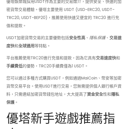
優塔娛樂城採用USDT作為主要的交易媒介，提供安全、快速的加
密貨幣交易體驗。優塔主要使用 USDT (USD-ERC20, USDT-
TRC20, USDT-BEP20)，推薦使用快速又便宜的 TRC20 進行充
值和提款。
USDT加密貨幣交易的主要優勢包括
安全性高
、
隱私保護
、
交易速
度快
和
全球通用
等特點。
平台推薦使用TRC20進行充值和提款，因為它具有
交易速度快
和
手續費低
的優勢，TRC20手續費僅為1 USDT。
您可以通过多種方式購買USDT，例如通過MaiCoin、幣安等加密
貨幣交易平台。使用USDT進行交易，您無需提供個人銀行帳戶資
料，只需連結加密貨幣錢包地址，大大提高了
資金安全
性和
隱私
保護
。
優塔新手遊戲推薦指