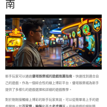
南
新手玩家可以通過
優塔娛樂城的遊戲推薦指南
，快速找到適合自
己的遊戲。作為一個綜合性的線上博彩平台，優塔娛樂城為新手
提供了多樣化的遊戲選擇和詳細的遊戲教學。
對於剛剛接觸線上博彩的新手玩家來說，可以從簡單易上手的遊
戲開始，如
百家樂
、
輪盤
和基本
老虎機
等。這些遊戲的規則簡