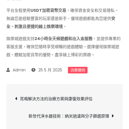
平台全程使用
USDT加密貨幣交易
，確保資金安全和交易隱私。
無論您是經驗豐富的玩家還是新手，優塔遊戲都能為您提供
安
全、刺激且便捷的線上娛樂環境
。
娛樂城遊戲支持
24小時全天候遊戲和出入金服務
，並提供專業的
客服支援，確保您隨時享受順暢的遊戲體驗。選擇優塔娛樂城遊
戲，體驗加密貨幣的優勢，盡享線上博彩的樂趣。
25 5 月 2025
消費購物
文
耳鳴解決方法的治療方案與康復效果評估
章
新世代淨水器技術：納米過濾與分子篩選原理
導