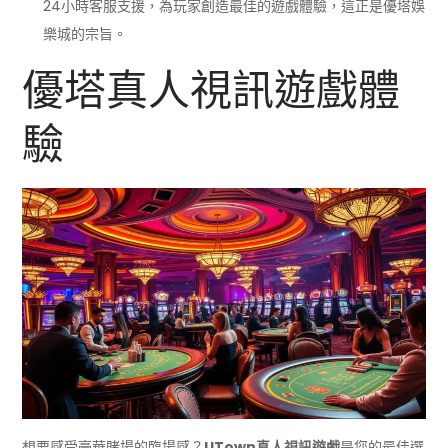
24小時客服支援，為玩家創造最佳的遊戲體驗，這正是優塔娛
樂城的宗旨。
優塔真人視訊遊戲體
驗
想要感受豪華賭場的臨場感？
UTown真人視訊遊戲
是您的最佳選