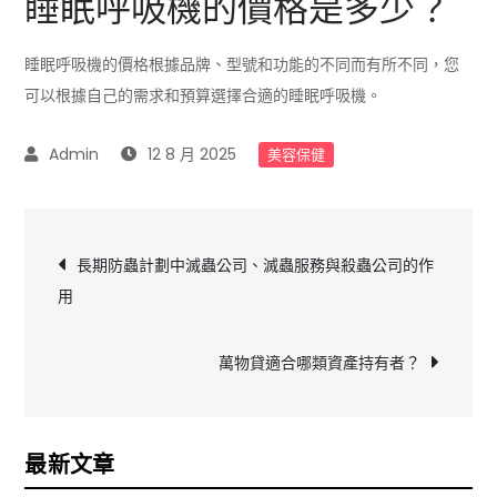
睡眠呼吸機的價格是多少？
睡眠呼吸機的價格根據品牌、型號和功能的不同而有所不同，您
可以根據自己的需求和預算選擇合適的睡眠呼吸機。
12 8 月 2025
美容保健
文
長期防蟲計劃中滅蟲公司、滅蟲服務與殺蟲公司的作
用
章
導
萬物貸適合哪類資產持有者？
覽
最新文章