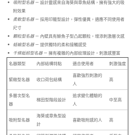
吸附型名器
— 設計靈感來自海葵與章魚結構，擁有強大的吸
附效果
柔軟型名器
— 採用印籠型設計，彈性優異，適應不同使用者
尺寸
顆粒型名器
— 內壁具有鯡魚子型凸起顆粒，增添刺激層次感
蛞蝓型名器
— 提供獨特的柔和接觸感受
千條蚯蚓型名器
— 擁有複雜的內部紋理設計，刺激感豐富
名器類型
內部結構特點
適合使用者
刺激強度
喜歡強烈刺激的
緊緻型名器
收口荷包結構
高
人
多層次型名
追求變化體驗的
梯田型階段設計
中至高
器
人
海葵或章魚型設
吸附型名器
喜歡吸附感的人
高
計