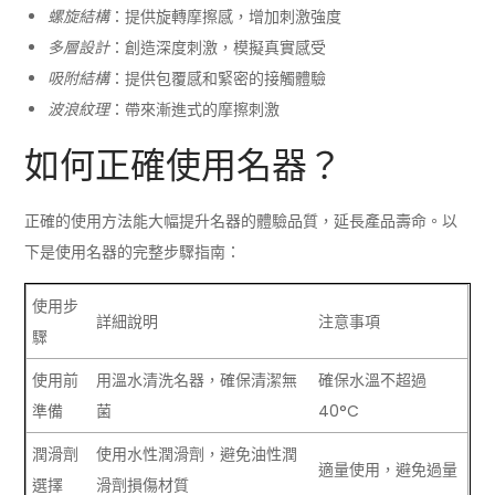
螺旋結構
：提供旋轉摩擦感，增加刺激強度
多層設計
：創造深度刺激，模擬真實感受
吸附結構
：提供包覆感和緊密的接觸體驗
波浪紋理
：帶來漸進式的摩擦刺激
如何正確使用名器？
正確的使用方法能大幅提升名器的體驗品質，延長產品壽命。以
下是使用名器的完整步驟指南：
使用步
詳細說明
注意事項
驟
使用前
用溫水清洗名器，確保清潔無
確保水溫不超過
準備
菌
40°C
潤滑劑
使用水性潤滑劑，避免油性潤
適量使用，避免過量
選擇
滑劑損傷材質