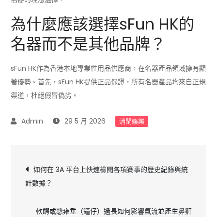
為什麼應該選擇sFun HK的
名器而不是其他品牌？
sFun HK作為香港本地專業性用品供應商，在名器產品領域擁有顯
著優勢。首先，sFun HK提供正品保證，所有名器產品均來自正規
渠道，杜絕假冒偽劣。
29 5 月 2026
消閑娛樂
文
如何在 3A 平台上快速檢閱各項賽事的歷史紀錄與統
計數據？
章
軟齶或懸雍垂（鐘仔）過長如何影響氣流並產生鼻鼾