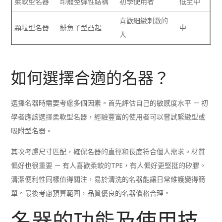
柔軟型名器
印籠型彈性結構
初學使用者
低至中
喜歡細緻刺激的
顆粒型名器
鯡魚子型凸起
中
人
如何選擇合適的名器？
選擇名器時需要考慮多個因素。首先評估自己的敏感度水平 — 初
學者應該選擇柔軟型名器，經驗豐富的使用者可以嘗試緊緻型或
吸附型名器。
其次考慮尺寸匹配，確保名器的直徑和長度符合個人需求。材質
偏好也很重要 — 有人喜歡柔軟的TPE，有人偏好更堅挺的矽膠。
清潔便利性同樣值得關注，易於清洗的名器能讓日常維護變得簡
單。最後考慮預算範圍，品質優良的名器價格合理。
名器的功能及使用技