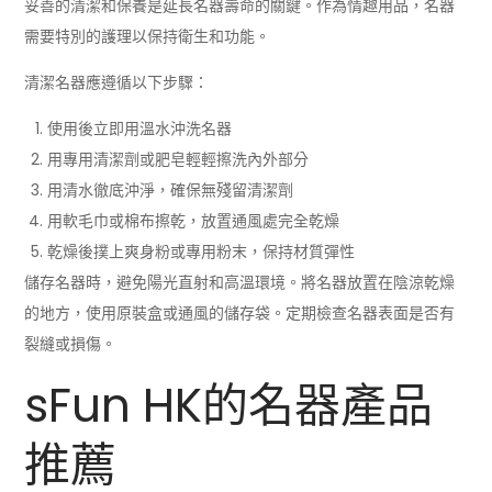
妥善的清潔和保養是延長名器壽命的關鍵。作為情趣用品，名器
需要特別的護理以保持衛生和功能。
清潔名器應遵循以下步驟：
使用後立即用溫水沖洗名器
用專用清潔劑或肥皂輕輕擦洗內外部分
用清水徹底沖淨，確保無殘留清潔劑
用軟毛巾或棉布擦乾，放置通風處完全乾燥
乾燥後撲上爽身粉或專用粉末，保持材質彈性
儲存名器時，避免陽光直射和高溫環境。將名器放置在陰涼乾燥
的地方，使用原裝盒或通風的儲存袋。定期檢查名器表面是否有
裂縫或損傷。
sFun HK的名器產品
推薦