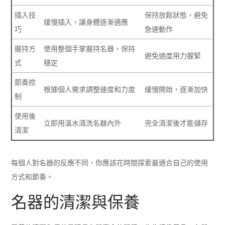
插入技
保持放鬆狀態，避免
緩慢插入，讓身體逐漸適應
巧
急速動作
握持方
使用整個手掌握持名器，保持
避免過度用力握緊
式
穩定
節奏控
根據個人需求調整速度和力度
緩慢開始，逐漸加快
制
使用後
立即用溫水清洗名器內外
完全清潔後才能儲存
清潔
每個人對名器的反應不同，你應該花時間探索最適合自己的使用
方式和節奏。
名器的清潔與保養