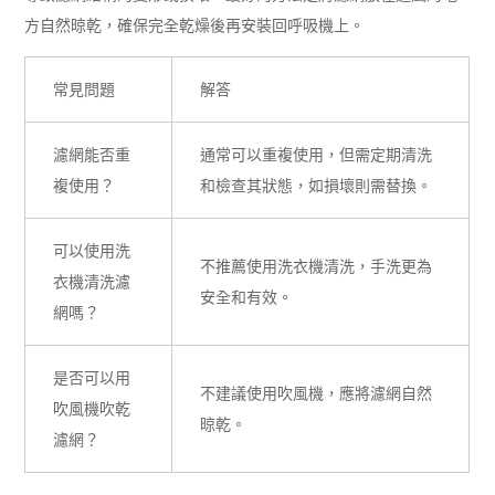
方自然晾乾，確保完全乾燥後再安裝回呼吸機上。
常見問題
解答
濾網能否重
通常可以重複使用，但需定期清洗
複使用？
和檢查其狀態，如損壞則需替換。
可以使用洗
不推薦使用洗衣機清洗，手洗更為
衣機清洗濾
安全和有效。
網嗎？
是否可以用
不建議使用吹風機，應將濾網自然
吹風機吹乾
晾乾。
濾網？