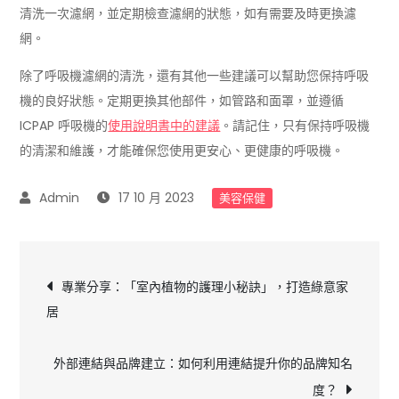
清洗一次濾網，並定期檢查濾網的狀態，如有需要及時更換濾
網。
除了呼吸機濾網的清洗，還有其他一些建議可以幫助您保持呼吸
機的良好狀態。定期更換其他部件，如管路和面罩，並遵循
ICPAP 呼吸機的
使用說明書中的建議
。請記住，只有保持呼吸機
的清潔和維護，才能確保您使用更安心、更健康的呼吸機。
17 10 月 2023
美容保健
文
專業分享：「室內植物的護理小秘訣」，打造綠意家
居
章
導
外部連結與品牌建立：如何利用連結提升你的品牌知名
度？