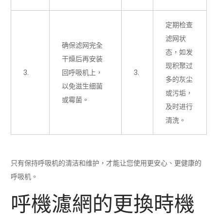
定期检查
滤网状
确保滤网完全
态，如发
干燥后再安装
现积聚过
3.
回呼吸机上，
3.
多的灰尘
以免滋生细菌
或污垢，
或霉菌。
及时进行
清洗。
只有保持呼吸机的清洁和维护，才能让您使用更安心、更健康的
呼吸机。
呼機濾網的更換時機