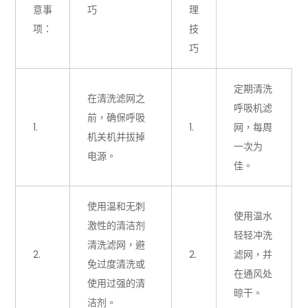
意事
巧
理
项：
技
巧
定期清洗
在清洗滤网之
呼吸机滤
前，确保呼吸
1.
1.
网，每周
机关机并拔掉
一次为
电源。
佳。
使用温和无刺
使用温水
激性的清洁剂
轻轻冲洗
清洗滤网，避
2.
2.
滤网，并
免过度清洗或
在通风处
使用过强的清
晾干。
洁剂。