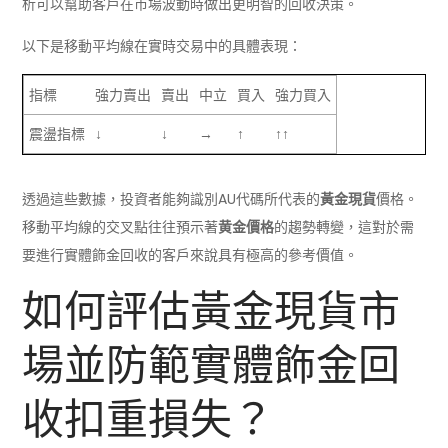
析可以幫助客戶在市場波動時做出更明智的回收決策。
以下是移動平均線在實時交易中的具體表現：
指標
強力賣出
賣出
中立
買入
強力買入
震盪指標
↓
↓
→
↑
↑↑
透過這些數據，投資者能夠識別AU代碼所代表的
黃金現貨
價格。
移動平均線的交叉點往往預示著
黄金價格
的趨勢轉變，這對於需
要進行實體飾金回收的客戶來說具有極高的參考價值。
如何評估黃金現貨市
場並防範實體飾金回
收扣重損失？