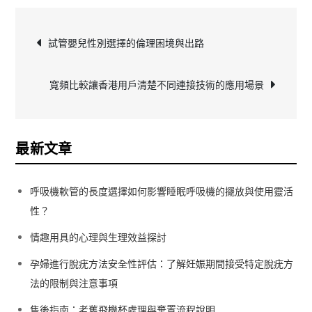
文
試管嬰兒性別選擇的倫理困境與出路
章
寬頻比較讓香港用戶清楚不同連接技術的應用場景
導
覽
最新文章
呼吸機軟管的長度選擇如何影響睡眠呼吸機的擺放與使用靈活
性？
情趣用具的心理與生理效益探討
孕婦進行脫疣方法安全性評估：了解妊娠期間接受特定脫疣方
法的限制與注意事項
售後指南：老舊飛機杯處理與棄置流程說明