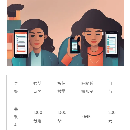
套
通話
短信
網絡數
月
餐
時間
數量
據限制
費
套
1000
1000
200
餐
10GB
分鐘
条
元
A