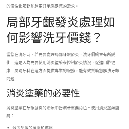
的個性化服務能夠更好地滿足您的需求。
局部牙齦發炎處理如
何影響洗牙價錢？
當您在洗牙時，若需要處理局部牙齦發炎，洗牙價錢會有所變
化。這是因為需要使用消炎塗藥來控制發炎情況，促進口腔健
康。昊晴牙科在這方面提供專業的服務，能有效幫助您解決牙齦
問題。
消炎塗藥的必要性
消炎塗藥在牙齦發炎的治療中扮演著重要角色。使用消炎塗藥能
夠：
減少牙齦的腫脹和疼痛