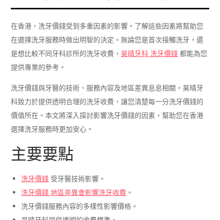
在香港，洗牙價錢受到多重因素的影響。了解這些因素將幫助您
在選擇洗牙服務時做出明智的決定。無論您是首次接觸洗牙，還
是想比較不同牙科診所的洗牙收費，
昊晴牙科 洗牙價錢
都能為您
提供專業的參考。
洗牙價錢與牙醫的技術、服務內容及地區差異息息相關。昊晴牙
科致力於提供透明合理的洗牙收費，讓您清楚每一分洗牙價錢的
價值所在。本文將深入探討影響洗牙價錢的因素，幫助您在香港
選擇洗牙服務時更加安心。
主要要點
洗牙價錢
受牙醫技術影響。
洗牙價錢 地區差異會影響洗牙收費
。
洗牙價錢服務內容的多樣性影響價格。
昊晴牙科提供透明的收費標準。