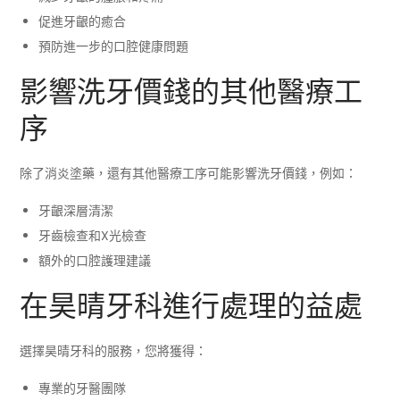
促進牙齦的癒合
預防進一步的口腔健康問題
影響洗牙價錢的其他醫療工
序
除了消炎塗藥，還有其他醫療工序可能影響洗牙價錢，例如：
牙齦深層清潔
牙齒檢查和X光檢查
額外的口腔護理建議
在昊晴牙科進行處理的益處
選擇昊晴牙科的服務，您將獲得：
專業的牙醫團隊