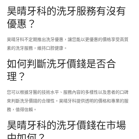
昊晴牙科的洗牙服務有沒有
優惠？
昊晴牙科不定期推出洗牙優惠，讓您能以更優惠的價格享受高質
素的洗牙服務，維持口腔健康。
如何判斷洗牙價錢是否合
理？
您可以根據牙醫的技術水平、服務內容的多樣性以及患者的口碑
來判斷洗牙價錢的合理性。昊晴牙科提供透明的價格和專業的服
務，值得信賴。
昊晴牙科的洗牙價錢在市場
中如何？