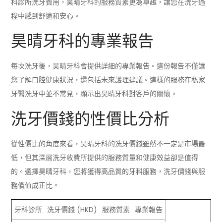
科診所洗牙費用，昊晴牙科的服務質素更為卓越，讓您在洗牙過
程中感到舒適和安心。
昊晴牙科的專業報告
每次洗牙後，昊晴牙科會提供詳細的專業報告。這份報告不僅讓
您了解口腔健康狀況，還包括未來護理建議。這樣的服務在私家
牙醫洗牙中並不常見，顯示出昊晴牙科對客戶的關懷。
洗牙價錢的性價比分析
從性價比的角度來看，昊晴牙科的洗牙價錢雖然不一定是市場最
低，但其深層洗牙收費所提供的服務質量和健康效益卻是值得
的。選擇昊晴牙科，您將獲得高品質的牙科服務，洗牙價錢與服
務價值成正比。
牙科診所
洗牙價錢 (HKD)
服務質素
專業報告