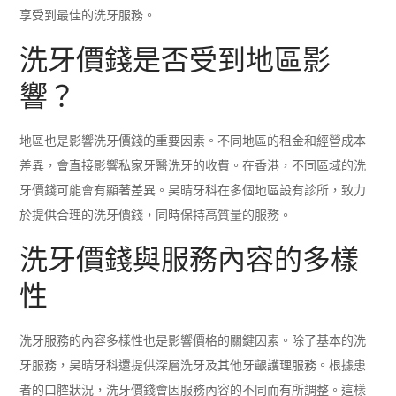
享受到最佳的洗牙服務。
洗牙價錢是否受到地區影
響？
地區也是影響洗牙價錢的重要因素。不同地區的租金和經營成本
差異，會直接影響私家牙醫洗牙的收費。在香港，不同區域的洗
牙價錢可能會有顯著差異。昊晴牙科在多個地區設有診所，致力
於提供合理的洗牙價錢，同時保持高質量的服務。
洗牙價錢與服務內容的多樣
性
洗牙服務的內容多樣性也是影響價格的關鍵因素。除了基本的洗
牙服務，昊晴牙科還提供深層洗牙及其他牙齦護理服務。根據患
者的口腔狀況，洗牙價錢會因服務內容的不同而有所調整。這樣