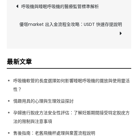
文
呼吸機與睡眠呼吸機的醫療監管標準解析
章
優塔market 出入金流程全攻略：USDT 快速存提說明
導
覽
最新文章
呼吸機軟管的長度選擇如何影響睡眠呼吸機的擺放與使用靈活
性？
情趣用具的心理與生理效益探討
孕婦進行脫疣方法安全性評估：了解妊娠期間接受特定脫疣方
法的限制與注意事項
售後指南：老舊飛機杯處理與棄置流程說明