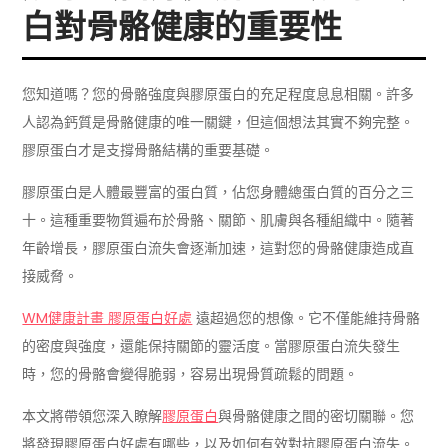
白對骨骼健康的重要性
您知道嗎？您的骨骼強度與膠原蛋白的充足程度息息相關。許多
人認為鈣質是骨骼健康的唯一關鍵，但這個想法其實不夠完整。
膠原蛋白才是支撐骨骼結構的重要基礎。
膠原蛋白是人體最豐富的蛋白質，佔您身體總蛋白質的百分之三
十。這種重要物質遍布於骨骼、關節、肌膚與各種組織中。隨著
年齡增長，膠原蛋白流失會逐漸加速，這對您的骨骼健康造成直
接威脅。
WM健康計畫 膠原蛋白好處
遠超過您的想像。它不僅能維持骨骼
的密度與強度，還能保持關節的靈活度。當膠原蛋白流失發生
時，您的骨骼會變得脆弱，容易出現骨質疏鬆的問題。
本文將帶領您深入瞭解
膠原蛋白
與骨骼健康之間的密切關聯。您
將發現膠原蛋白好處有哪些，以及如何有效對抗膠原蛋白流失。