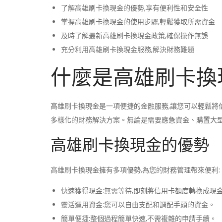
了解
高雄刷卡換現金
的優勢,享有便利性和安全性
掌握
高雄刷卡換現金
的使用步驟,輕鬆獲取所需資金
及時了解最新
高雄刷卡換現金
政策,確保操作無誤
充分利用
高雄刷卡換現金
服務,解決財務難題
什麼是高雄刷卡換
高雄刷卡換現金是一項便捷的金融服務,讓您可以輕鬆將
多樣化的財務解決方案。無論是需要應急資金、購置大型
高雄刷卡換現金的優勢
高雄刷卡換現金擁有多項優勢,為您的財務管理帶來便利:
快速獲得現金:無需等待,即刻將信用卡額度轉換成現
靈活運用資金:您可以自由支配和調配手頭的資金。
簡單便捷:整個過程簡單快速,不需複雜的申請手續。