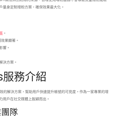
為用戶量身定制增粉方案，確保效果最大化。
率
。
市場效果顯著。
影響。
解決方案。
es服務介紹
了一個高效的解決方案，幫助用戶快速提升帳號的可見度。作為一家專業的增
，助力用戶在社交媒體上脫穎而出。
業團隊