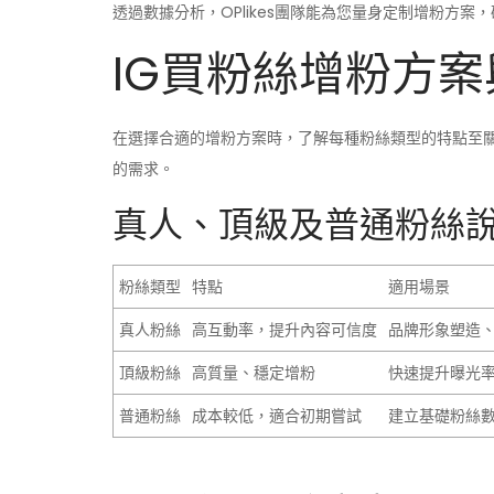
透過數據分析，OPlikes團隊能為您量身定制增粉方案
IG買粉絲增粉方
在選擇合適的增粉方案時，了解每種粉絲類型的特點至關重
的需求。
真人、頂級及普通粉絲
粉絲類型
特點
適用場景
真人粉絲
高互動率，提升內容可信度
品牌形象塑造
頂級粉絲
高質量、穩定增粉
快速提升曝光
普通粉絲
成本較低，適合初期嘗試
建立基礎粉絲