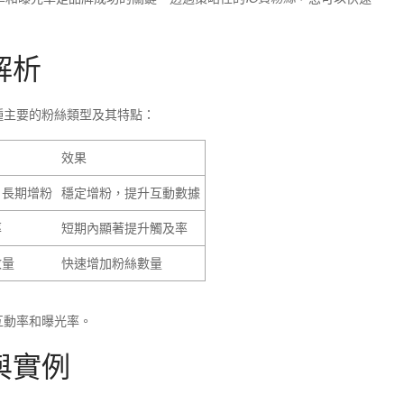
解析
種主要的粉絲類型及其特點：
效果
、長期增粉
穩定增粉，提升互動數據
率
短期內顯著提升觸及率
數量
快速增加粉絲數量
互動率和曝光率。
與實例