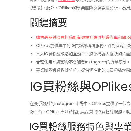
號封鎖。此外，OPlikes的專業團隊透過數據分析，
關鍵摘要
購買高品質IG買粉絲能有效提升帳號的曝光率和觸及
OPlikes提供專業的IG買粉絲增粉服務，針對香港
真人IG買粉絲能增加互動率，避免機器人帳號的負面
合理使用
IG買粉絲
不會觸發Instagram的流量限制。
專業團隊透過數據分析，提供個性化的IG買粉絲增粉
IG買粉絲與OPlik
在競爭激烈的Instagram市場中，OPlikes提供
粉平台，OPlikes專注於提供高品質的IG買粉絲服務
IG買粉絲服務特色與專