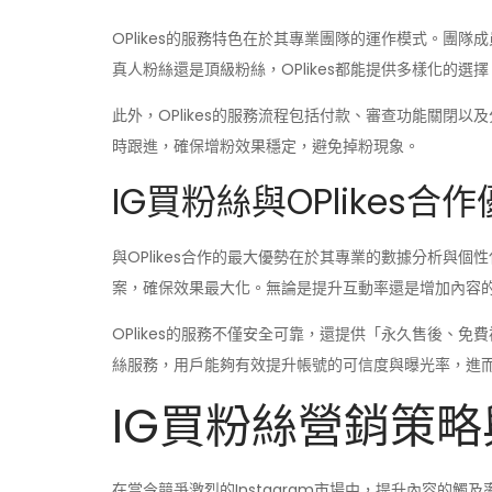
OPlikes的服務特色在於其專業團隊的運作模式。團
真人粉絲還是頂級粉絲，OPlikes都能提供多樣化的
此外，OPlikes的服務流程包括付款、審查功能關閉
時跟進，確保增粉效果穩定，避免掉粉現象。
IG買粉絲與OPlikes合
與OPlikes合作的最大優勢在於其專業的數據分析與個
案，確保效果最大化。無論是提升互動率還是增加內容的觸
OPlikes的服務不僅安全可靠，還提供「永久售後、免費
絲服務，用戶能夠有效提升帳號的可信度與曝光率，進而在I
IG買粉絲營銷策
在當今競爭激烈的Instagram市場中，提升內容的