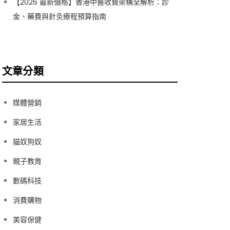
【2026 最新價格】香港中醫收費架構全解析：診
金、藥費與針灸療程預算指南
文章分類
媒體營銷
家居生活
貓奴狗奴
親子教育
數碼科技
消費購物
美容保健