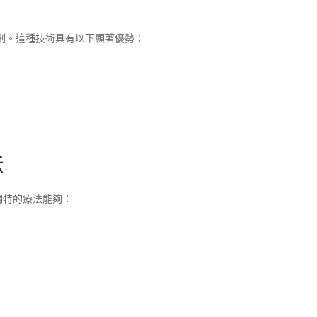
計劃。這種技術具有以下顯著優勢：
法
獨特的療法能夠：