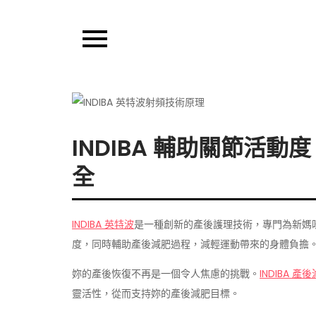
Skip
to
Thought Hub T
content
INDIBA 輔助關節活
全
INDIBA 英特波
是一種創新的產後護理技術，專門為新媽
度，同時輔助產後減肥過程，減輕運動帶來的身體負擔
妳的產後恢復不再是一個令人焦慮的挑戰。
INDIBA 產
靈活性，從而支持妳的產後減肥目標。