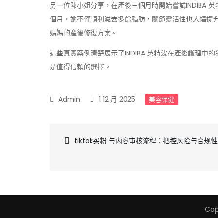
另一位陳小姐分享，在產後三個月時開始嘗試INDIBA
個月，她不僅順利減去多餘脂肪，關節靈活性也大幅提升。
媽媽的產後修復方案。
這些真實案例清楚展示了INDIBA 英特波在產後護理
是值得信賴的選擇。
1 12 月 2025
美容保健
文
tiktok买粉 与内容审核流程：把控风险与合规性
章
導
Cop