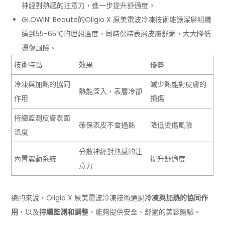
神經對熱感的注意力，進一步提升舒適度。
GLOWIN’ Beaute的Oligio X 原美電波冷凍技術能讓深層組織
達到55-65℃的理想溫度，同時保持表層皮膚舒適，大大降低
燙傷風險。
技術特點
效果
優勢
冷凍與加熱的協同
減少熱能對皮膚的
熱能深入，表層冷卻
作用
損傷
持續監測皮膚表面
確保表皮不會過熱
降低燙傷風險
溫度
分散神經對熱感的注
內置震動系統
提升舒適度
意力
總的來說，Oligio X 原美電波冷凍技術通過
冷凍與加熱的協同作
用
，以及
持續監測和調整
，能夠提供安全、舒適的美容體驗。