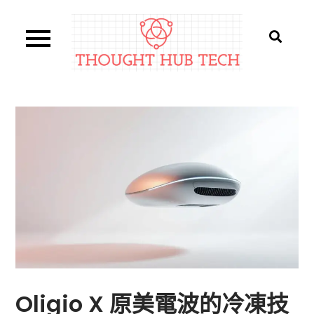
Skip
to
content
Thought Hub Tech
Oligio X 原美電波的冷凍技