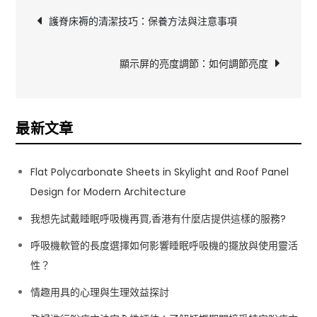
文
護脊床褥的清潔技巧：保養方法與注意事項
章
顯示屏的亮度調節：如何調節亮度
導
覽
最新文章
Flat Polycarbonate Sheets in Skylight and Roof Panel
Design for Modern Architecture
我想先試戴睡眠呼吸機再買,香港有什麼店提供這樣的服務?
呼吸機軟管的長度選擇如何影響睡眠呼吸機的擺放與使用靈活
性？
情趣用具的心理與生理效益探討