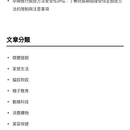
孕婦進行脫疣方法安全性評估：了解妊娠期間接受特定脫疣方
法的限制與注意事項
文章分類
媒體營銷
家居生活
貓奴狗奴
親子教育
數碼科技
消費購物
美容保健