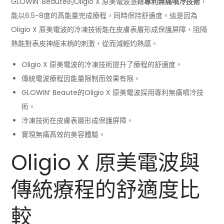
GLOWIN’ Beaute的Oligio X 原美電波憑藉
專利無痛噴冷技術
，
能以6.5-8度的高能量完成療程，同時保持舒適度。這是因為
Oligio X 原美電波的冷凍技術能在皮膚表層形成保護屏障，阻隔
熱能對表皮神經末梢的刺激，從而減輕灼熱感。
Oligio X 原美電波的冷凍技術提升了療程的舒適度。
傳統電波療程因能量限制而效果有限。
GLOWIN’ Beaute的Oligio X 原美電波採用專利無痛噴冷技
術。
冷凍技術在皮膚表層形成保護屏障。
實現無痛高效的美容體驗。
Oligio X 原美電波與
傳統療程的舒適度比
較