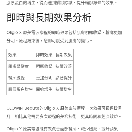
膠原蛋白的增生，從而達到緊緻除皺、提升輪廓線條的效果。
即時與長期效果分析
Oligio X 原美電波療程的即時效果包括肌膚明顯收緊、輪廓更加
分明。療程結束後，您即可感受到肌膚的變化。
效果
即時效果
長期效果
肌膚緊緻度
明顯收緊
持續改善
輪廓線條
更加分明
顯著提升
膠原蛋白增生
開始增生
持續增生
GLOWIN’ Beaute的Oligio X 原美電波療程一次效果可長達12個
月，相比其他需要多次療程的美容技術，更具時間和經濟效益。
Oligio X 原美電波能有效改善面部輪廓、減少皺紋、提升蘋果